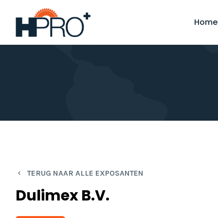
Overslaan
en
Home
naar
de
inhoud
gaan
TERUG NAAR ALLE EXPOSANTEN
Dulimex B.V.