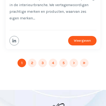
in de interieurbranche. We vertegenwoordigen
prachtige merken en producten, waarvan zes
eigen merken…
Weergeven
Paginering
1
2
3
4
5
Huidige
Pagina
Pagina
Pagina
Pagina
Volgende
Laatste
pagina
pagina
pagina