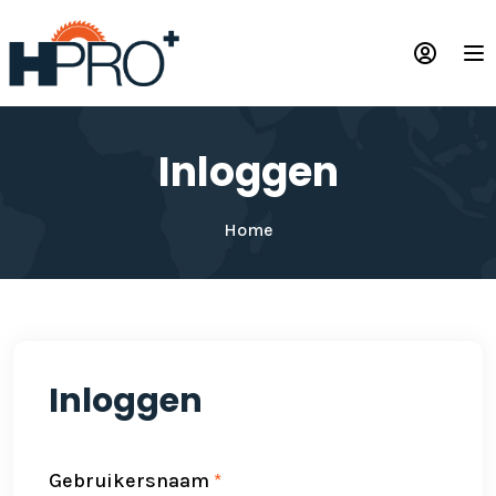
Overslaan
en
Op
naar
de
inhoud
gaan
Inloggen
Home
Inloggen
Gebruikersnaam
*