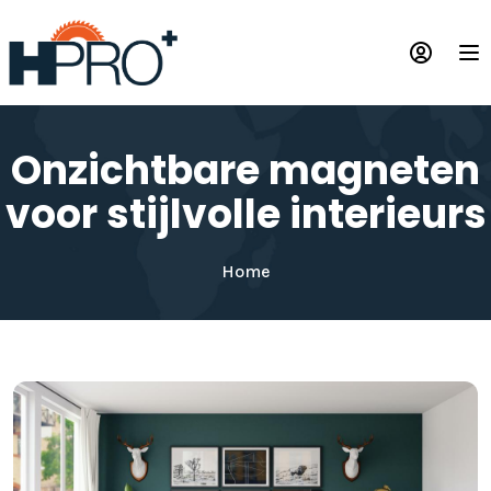
Overslaan
en
Op
naar
de
inhoud
gaan
Onzichtbare magneten
voor stijlvolle interieurs
Home