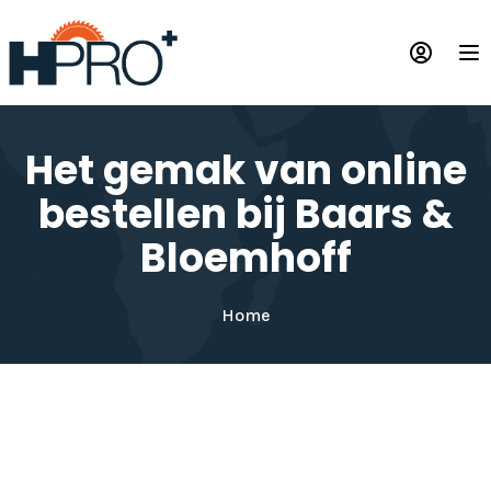
Overslaan
en
Op
naar
de
inhoud
gaan
Het gemak van online
bestellen bij Baars &
Bloemhoff
Home