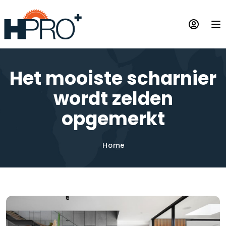
Overslaan
en
Op
naar
de
inhoud
gaan
Het mooiste scharnier
wordt zelden
opgemerkt
Home