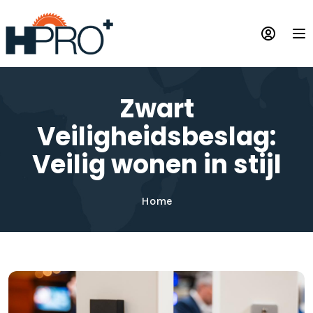
Overslaan
en
Op
naar
de
inhoud
gaan
Zwart
Veiligheidsbeslag:
Veilig wonen in stijl
Home