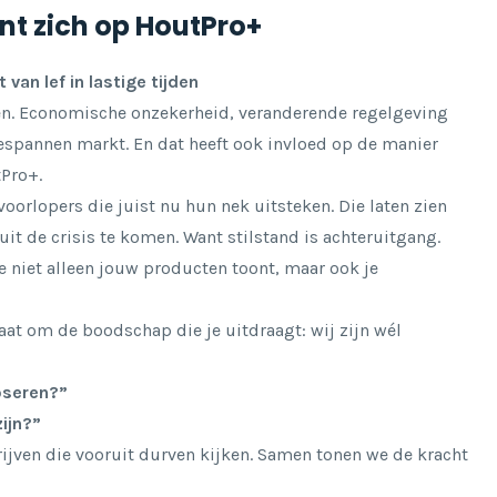
nt zich op HoutPro+
van lef in lastige tijden
ren. Economische onzekerheid, veranderende regelgeving
espannen markt. En dat heeft ook invloed op de manier
Pro+.
oorlopers die juist nu hun nek uitsteken. Die laten zien
 uit de crisis te komen. Want stilstand is achteruitgang.
e niet alleen jouw producten toont, maar ook je
 gaat om de boodschap die je uitdraagt:
wij zijn wél
poseren?”
ijn?”
rijven die vooruit durven kijken. Samen tonen we de kracht