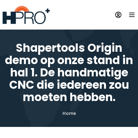
Overslaan
en
Op
naar
de
inhoud
gaan
Shapertools Origin
demo op onze stand in
hal 1. De handmatige
CNC die iedereen zou
moeten hebben.
Home