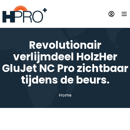
Overslaan
en
Op
naar
de
inhoud
gaan
Revolutionair
verlijmdeel HolzHer
GluJet NC Pro zichtbaar
tijdens de beurs.
Home