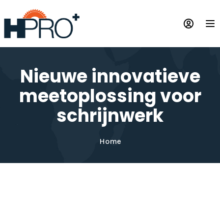
Overslaan
en
Op
naar
de
inhoud
gaan
Nieuwe innovatieve
meetoplossing voor
schrijnwerk
Home