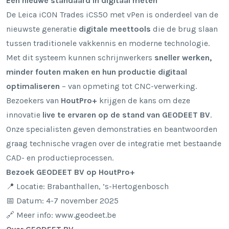
Een nieuwe standaard in digitaal meten
De Leica iCON Trades iCS50 met vPen is onderdeel van de
nieuwste generatie
digitale meettools
die de brug slaan
tussen traditionele vakkennis en moderne technologie.
Met dit systeem kunnen schrijnwerkers
sneller werken,
minder fouten maken en hun productie digitaal
optimaliseren
– van opmeting tot CNC-verwerking.
Bezoekers van
HoutPro+
krijgen de kans om deze
innovatie
live te ervaren op de stand van GEODEET BV
.
Onze specialisten geven demonstraties en beantwoorden
graag technische vragen over de integratie met bestaande
CAD- en productieprocessen.
Bezoek GEODEET BV op HoutPro+
📍 Locatie: Brabanthallen, ’s-Hertogenbosch
📅 Datum: 4-7 november 2025
🔗 Meer info:
www.geodeet.be