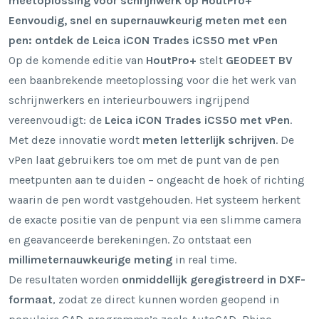
meetoplossing voor schrijnwerk op HoutPro+
Eenvoudig, snel en supernauwkeurig meten met een
pen: ontdek de Leica iCON Trades iCS50 met vPen
Op de komende editie van
HoutPro+
stelt
GEODEET BV
een baanbrekende meetoplossing voor die het werk van
schrijnwerkers en interieurbouwers ingrijpend
vereenvoudigt: de
Leica iCON Trades iCS50 met vPen
.
Met deze innovatie wordt
meten letterlijk schrijven
. De
vPen laat gebruikers toe om met de punt van de pen
meetpunten aan te duiden – ongeacht de hoek of richting
waarin de pen wordt vastgehouden. Het systeem herkent
de exacte positie van de penpunt via een slimme camera
en geavanceerde berekeningen. Zo ontstaat een
millimeternauwkeurige meting
in real time.
De resultaten worden
onmiddellijk geregistreerd in DXF-
formaat
, zodat ze direct kunnen worden geopend in