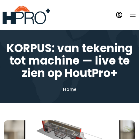
Overslaan
en
Op
naar
de
inhoud
gaan
KORPUS: van tekening
tot machine — live te
zien op HoutPro+
Home