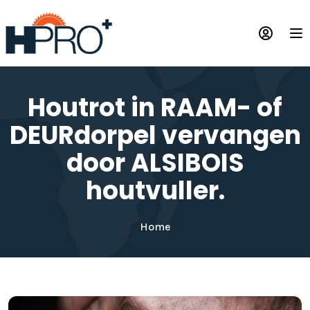
Overslaan
en
Op
naar
de
inhoud
gaan
Houtrot in RAAM- of
DEURdorpel vervangen
door ALSIBOIS
houtvuller.
Home