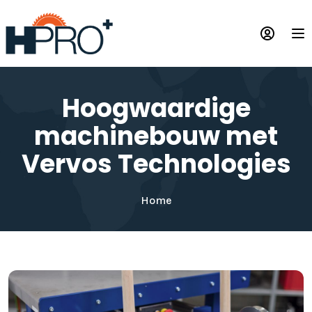
Overslaan
en
Op
naar
de
inhoud
gaan
Hoogwaardige
machinebouw met
Vervos Technologies
Home