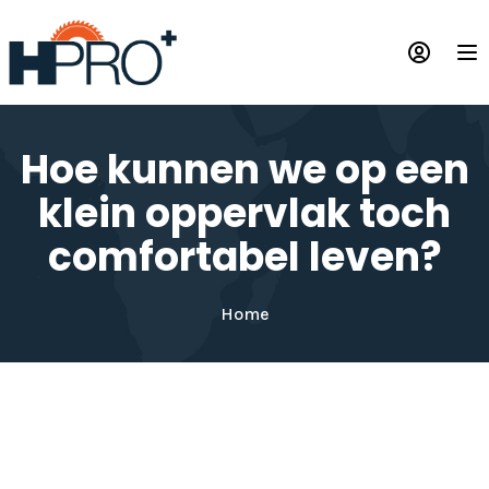
Overslaan
en
Op
naar
de
inhoud
gaan
Hoe kunnen we op een
klein oppervlak toch
comfortabel leven?
Home