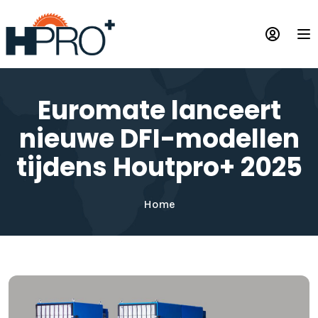
Overslaan
en
Op
naar
de
inhoud
gaan
Euromate lanceert
nieuwe DFI-modellen
tijdens Houtpro+ 2025
Home