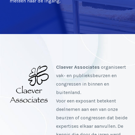
meteen naar de ingang.
Claever Associates
organiseert
vak- en publieksbeurzen en
congressen in binnen en
buitenland.
Voor een exposant betekent
deelnemen aan een van onze
beurzen of congressen dat beide
expertises elkaar aanvullen. De
kennis die door de jaren werd