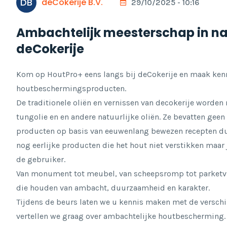
DB
deCokerije B.V.
29/10/2025 - 10:16
Ambachtelijk meesterschap in na
deCokerije
Kom op HoutPro+ eens langs bij deCokerije en maak kenn
houtbeschermingsproducten.
De traditionele oliën en vernissen van decokerije worde
tungolie en en andere natuurlijke oliën. Ze bevatten ge
producten op basis van eeuwenlang bewezen recepten du
nog eerlijke producten die het hout niet verstikken maar 
de gebruiker.
Van monument tot meubel, van scheepsromp tot parketv
die houden van ambacht, duurzaamheid en karakter.
Tijdens de beurs laten we u kennis maken met de verschil
vertellen we graag over ambachtelijke houtbescherming.