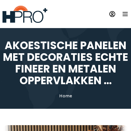
Overslaan
en
Op
naar
de
inhoud
gaan
AKOESTISCHE PANELEN
MET DECORATIES ECHTE
FINEER EN METALEN
OPPERVLAKKEN ...
Home