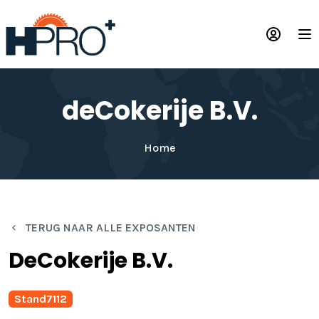
Overslaan
en
Op
naar
de
inhoud
gaan
deCokerije B.V.
Home
TERUG NAAR ALLE EXPOSANTEN
DeCokerije B.V.
Stand
7112