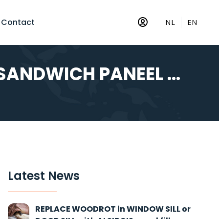
Contact
NL
EN
SANDWICH PANEEL ...
Latest News
REPLACE WOODROT in WINDOW SILL or