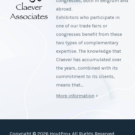
congresses, both in Belgium and
abroad.
Exhibitors who participate in
one of our trade fairs or
congresses benefit from these
two types of complementary
expertise. The knowledge that
Claever has accumulated over
the years, combined with its
commitment to its clients,
means that…
More information
Copyright © 2026 HoutPro+ All Rights Reserved