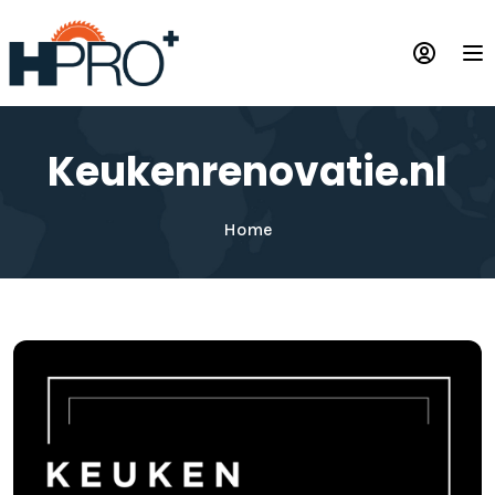
Skip
to
Op
main
content
Keukenrenovatie.nl
Home