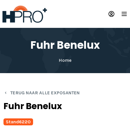
Overslaan
en
Op
naar
de
inhoud
gaan
Fuhr Benelux
Home
TERUG NAAR ALLE EXPOSANTEN
Fuhr Benelux
Stand
6220