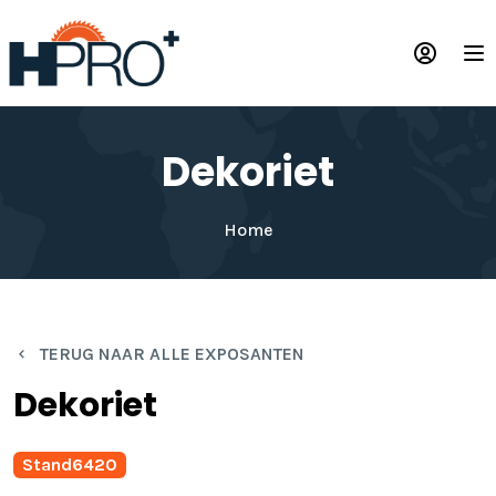
Overslaan
en
Op
naar
de
inhoud
gaan
Dekoriet
Home
TERUG NAAR ALLE EXPOSANTEN
Dekoriet
Stand
6420