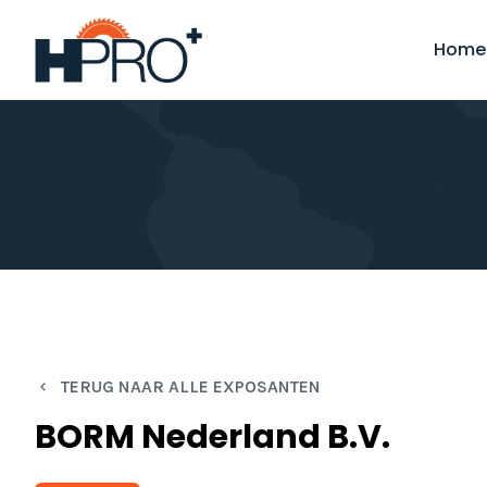
Overslaan
en
Home
naar
de
inhoud
gaan
TERUG NAAR ALLE EXPOSANTEN
BORM Nederland B.v.