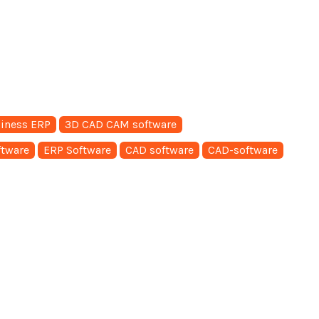
iness ERP
3D CAD CAM software
ftware
ERP Software
CAD software
CAD-software