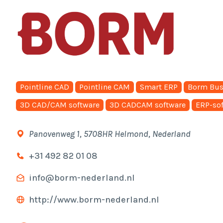
Pointline CAD
Pointline CAM
Smart ERP
Borm Bus
3D CAD/CAM software
3D CADCAM software
ERP-so
Panovenweg 1, 5708HR Helmond, Nederland
+31 492 82 01 08
info@borm-nederland.nl
http://www.borm-nederland.nl