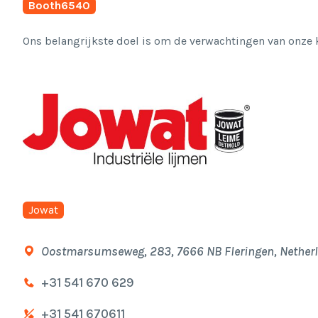
Booth
6540
Ons belangrijkste doel is om de verwachtingen van onze 
Jowat
Oostmarsumseweg, 283, 7666 NB Fleringen, Nether
+31 541 670 629
+31 541 670611