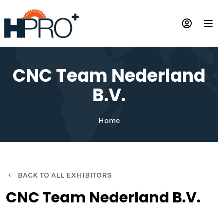
Skip
to
Op
main
content
CNC Team Nederland
B.V.
Home
BACK TO ALL EXHIBITORS
CNC Team Nederland B.V.